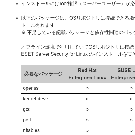
インストールにはroot権限（スーパーユーザー）が
以下のパッケージは、OSリポジトリに接続できる場合、ESET 
トールされます
※ 不足している記載パッケージと依存性関連のパッ
オフライン環境で利用していてOSリポジトリに接
ESET Server Security for Linux のインスト
Red Hat
SUSE L
必要なパッケージ
Enterprise Linux
Enterprise
openssl
○
○
kernel-devel
○
○
gcc
○
○
perl
○
○
nftables
○
○