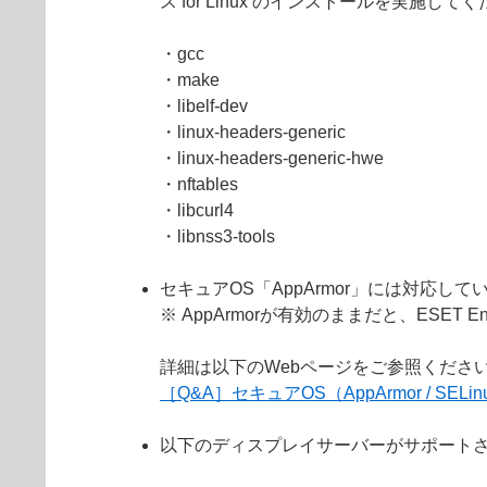
ス for Linux のインストールを実施して
・gcc
・make
・libelf-dev
・linux-headers-generic
・linux-headers-generic-hwe
・nftables
・libcurl4
・libnss3-tools
セキュアOS「AppArmor」には対応し
※ AppArmorが有効のままだと、ESET E
詳細は以下のWebページをご参照くださ
［Q&A］セキュアOS（AppArmor / SE
以下のディスプレイサーバーがサポート