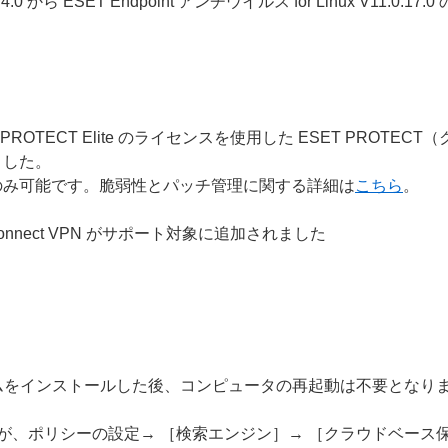
0.3.4.0 から ESET Endpoint アンチウイルス for Linux V11
 ESET PROTECT Elite のライセンスを使用した ESET P
ました。
のみ可能です。脆弱性とパッチ管理に関する詳細は
こちら
。
Connect VPN がサポート対象に追加されました
ログラムをインストールした後、コンピュータの再起動は不要となり
の項目が、ポリシーの設定→ ［検索エンジン］→ ［クラウドベース保護