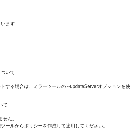
ています
について
る場合は、ミラーツールの --updateServerオプションを
いて
きません。
理ツールからポリシーを作成して適用してください。