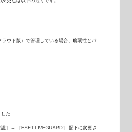
.0.17.0 の変更点は以下の通りです。
ROTECT（クラウド版）で管理している場合、脆弱性とパ
ました
］→ ［ESET LIVEGUARD］ 配下に変更さ