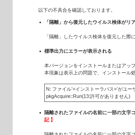
以下の不具合を確認しております。
「隔離」から復元したウイルス検体がリ
「隔離」したウイルス検体を復元した際
標準出力にエラーが表示される
本バージョンをインストールまたはアッ
本現象は表示上の問題で、インストール
N: ファイル’<インストーラパス>’がユ
pkgAcquire::Run(13:許可がありません)
隔離されたファイルの名前に一部の文字
記 】
隔離されたファイルの名前に一部の文字コード