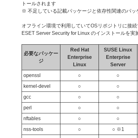
トールされます
※ 不足している記載パッケージと依存性関連のパッ
オフライン環境で利用していてOSリポジトリに接
ESET Server Security for Linux のインスト
Red Hat
SUSE Linux
必要なパッケー
Enterprise
Enterprise
ジ
Linux
Server
openssl
○
○
kernel-devel
○
○
gcc
○
○
perl
○
○
nftables
○
○
nss-tools
○
○ ※1