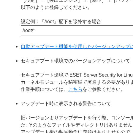
［設定］→［検出エンジン］→［基本］→［パフォ
以下のように登録してください。
設定例：「/root」配下を除外する場合
/root/*
自動アップデート機能を使用したバージョンアップ
セキュアブート環境でのバージョンアップについて
セキュアブート環境で ESET Server Security
カーネルモジュールを秘密鍵で署名する必要があり
作業手順については、
こちら
をご参照ください。
アップデート時に表示される警告について
旧バージョンよりアップデートを行う際、コンソールに「警告：ファ
た: そのようなファイルやディレクトリはありませ
アップデート後の製品動作に問題はありませんので