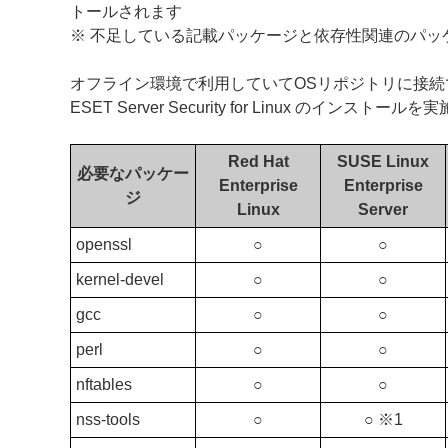
トールされます
※ 不足している記載パッケージと依存性関連のパッ
オフライン環境で利用していてOSリポジトリに接
ESET Server Security for Linux のインスト
Red Hat
SUSE Linux
必要なパッケー
Enterprise
Enterprise
ジ
Linux
Server
openssl
○
○
kernel-devel
○
○
gcc
○
○
perl
○
○
nftables
○
○
nss-tools
○
○ ※1