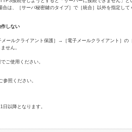
TTPS接続をしようとすると「サーバーに接続できません」と
る場合は、［サーバ秘密鍵のタイプ］で［統合］以外を指定して
動作しない
電子メールクライアント保護］→［電子メールクライアント］の
しません。
態でご使用ください。
ご参照ください。
11日以降となります。