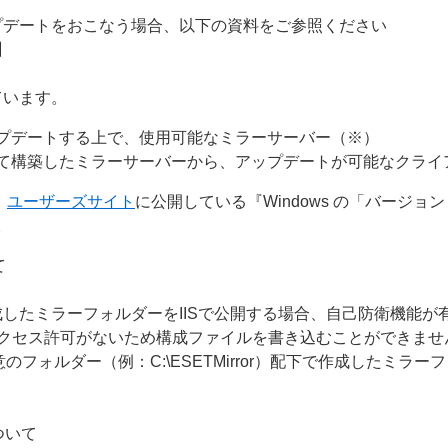
プデートをおこなう場合、以下の資料をご参照ください
】
ています。
プデートする上で、使用可能なミラーサーバー（※）
て構築したミラーサーバーから、アップデートが可能なクライ
、
ユーザーズサイト
に公開している『Windows の「バージョ
。
て
したミラーフォルダーをIISで公開する場合、自己防衛機能が
アクセス許可がないため構成ファイルを書き込むことができま
のフォルダー（例：C:\ESETMirror）配下で作成したミ
について