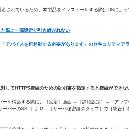
g（ACS）で署名されているため、本製品をインストールする際はOS
した際に一部設定が引き継がれない
、「デバイスを再起動する必要があります」のセキュリティア
対してHTTPS接続のための証明書を指定すると接続ができな
ーバーを構築する際に、［設定］画面 →［詳細設定］→［アッ
PサーバーのSSL］より、［サーバ秘密鍵のタイプ］で［統合］