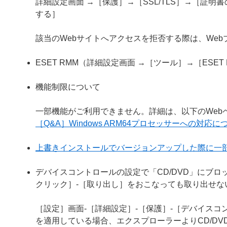
詳細設定画面 →［保護］→［SSL/TLS］→［証
する］
該当のWebサイトへアクセスを拒否する際は、We
ESET RMM（詳細設定画面 →［ツール］→［ESE
機能制限について
一部機能がご利用できません。詳細は、以下のWeb
［Q&A］Windows ARM64プロセッサーへの対応に
上書きインストールでバージョンアップした際に一
デバイスコントロールの設定で「CD/DVD」にブロ
クリック］-［取り出し］をおこなっても取り出せな
［設定］画面-［詳細設定］-［保護］-［デバイスコン
を適用している場合、エクスプローラーよりCD/D