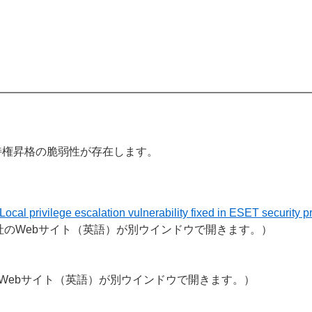
特権昇格の脆弱性が存在します。
cal privilege escalation vulnerability fixed in ESET security 
社のWebサイト（英語）が別ウインドウで開きます。）
Webサイト（英語）が別ウインドウで開きます。）