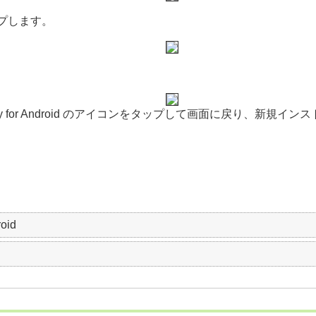
プします。
。
ecurity for Android のアイコンをタップして画面に戻り
roid