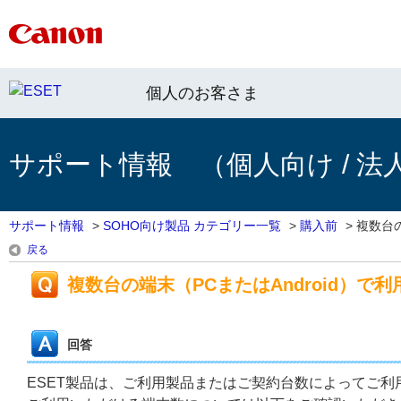
個人のお客さま
サポート情報 （個人向け / 法
サポート情報
>
SOHO向け製品 カテゴリー一覧
>
購入前
>
複数台の
戻る
複数台の端末（PCまたはAndroid）で
回答
ESET製品は、ご利用製品またはご契約台数によってご利用