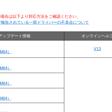
ご利用の場合は以下より対応方法をご確認ください。
ラムで報告されている一部ドライバーの不具合について
アップデート情報
オンラインヘル
V13
RM64）
RM64）
RM64）
RM64）