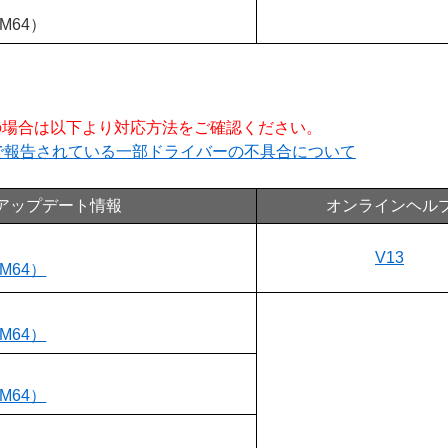
RM64）
ご利用の場合は以下より対応方法をご確認ください。
ラムで報告されている一部ドライバーの不具合について
アップデート情報
オンラインヘル
V13
RM64）
RM64）
RM64）