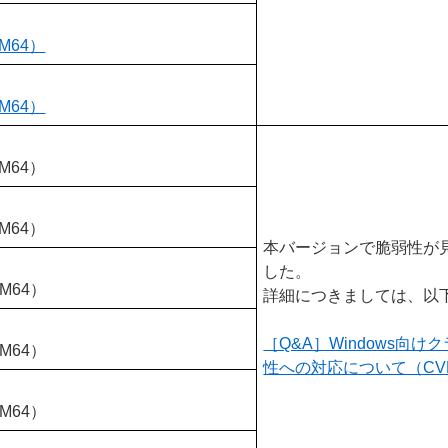
RM64）
RM64）
RM64）
RM64）
本バージョンで脆弱性が
した。
RM64）
詳細につきましては、以
［Q&A］Windows
RM64）
性への対応について（CVE-2
RM64）