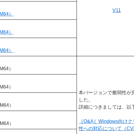
V11
RM64）
RM64）
RM64）
RM64）
RM64）
本バージョンで脆弱性が
した。
RM64）
詳細につきましては、以
［Q&A］Windows
RM64）
性への対応について（CVE-2