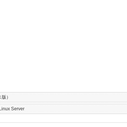
ス版）
Linux Server