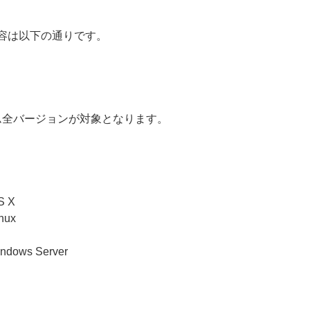
容は以下の通りです。
ム全バージョンが対象となります。
S X
nux
d
indows Server