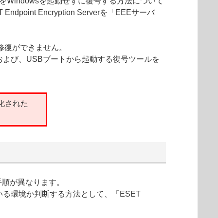
をWindowsを起動せずに復号する方法について
int Encryption Serverを「EEEサーバ
の修復ができません。
トおよび、USBブートから起動する復号ツールを
号化された
手順が異なります。
いる環境か判断する方法として、「ESET