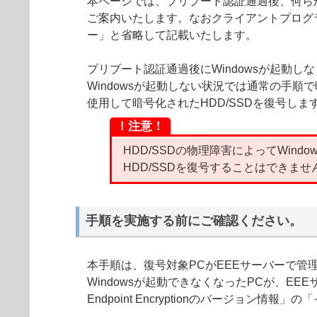
本ページでは、プリブート認証通過後、何らかの
ご案内いたします。なおクライアントプログラムESET En
ー」と省略して記載いたします。
プリブート認証通過後にWindowsが起動しな
Windowsが起動しない状況では通常の手順
使用して暗号化されたHDD/SSDを復号しま
！注意！
HDD/SSDの物理障害によってWi
HDD/SSDを復号することはできませ
手順を実施する前にご確認ください。
本手順は、復号対象PCがEEEサーバーで管
Windowsが起動できなくなったPCが、E
Endpoint Encryptionのバージョン