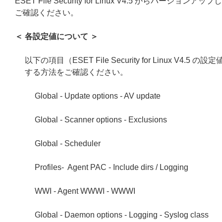
ESET File Security for Linux V4.5 からバージョンア
ご確認ください。
＜ 各設定値について ＞
以下の項目（ESET File Security for Linux V4.5 
する方法をご確認ください。
Global - Update options - AV update
Global - Scanner options - Exclusions
Global - Scheduler
Profiles- Agent PAC - Include dirs / Logging
WWI - Agent WWWI - WWWI
Global - Daemon options - Logging - Syslog class