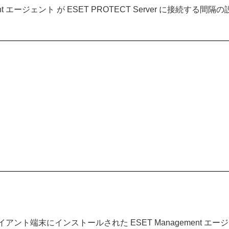
ent エージェント が ESET PROTECT Server に接
ト端末にインストールされた ESET Management エ