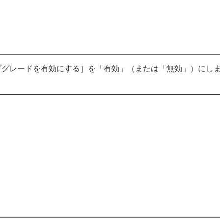
プグレードを有効にする］を「有効」（または「無効」）にし
。