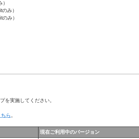
tのみ）
2bitのみ）
2bitのみ）
ップを実施してください。
こちら
。
現在ご利用中のバージョン