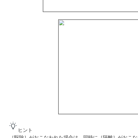
ヒント
［駆除］がおこなわれた場合は、同時に［隔離］がおこな