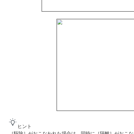
ヒント
［駆除］がおこなわれた場合は、同時に［隔離］がおこな