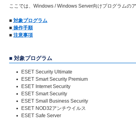
ここでは、Windows / Windows Server向けプ
■
対象プログラム
■
操作手順
■
注意事項
■ 対象プログラム
ESET Security Ultimate
ESET Smart Security Premium
ESET Internet Security
ESET Smart Security
ESET Small Business Security
ESET NOD32アンチウイルス
ESET Safe Server