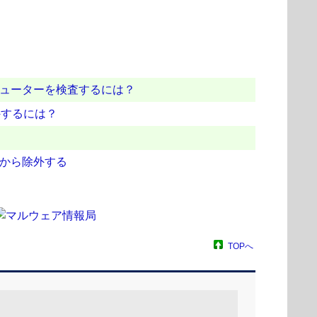
ピューターを検査するには？
外するには？
象から除外する
TOPへ