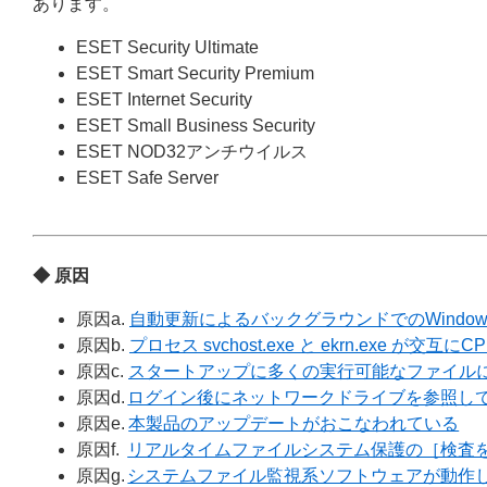
あります。
ESET Security Ultimate
ESET Smart Security Premium
ESET Internet Security
ESET Small Business Security
ESET NOD32アンチウイルス
ESET Safe Server
◆ 原因
原因a.
自動更新によるバックグラウンドでのWindo
原因b.
プロセス svchost.exe と ekrn.exe
原因c.
スタートアップに多くの実行可能なファイル
原因d.
ログイン後にネットワークドライブを参照し
原因e.
本製品のアップデートがおこなわれている
原因f.
リアルタイムファイルシステム保護の［検査
原因g.
システムファイル監視系ソフトウェアが動作