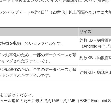
ロードする検出エンジンのサイズと更新頻度についてご案内し
ンのアップデートを約4日間（20世代）以上間隔をあけずに実
サイズ
約数KB～約数百K
の特徴を収録しているファイルです。
（Android向け
ジン効率化のため、一部のデータベースが最
約数KB～約数百K
ッキングされたファイルです。
ジン効率化のため、全てのデータベースが最
約数KB～約10M
ッキングされたファイルです。
をご参照ください。
ために最大で約1MB～約5MB（ESET Endpoint Securit