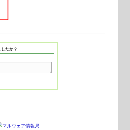
起
ましたか？