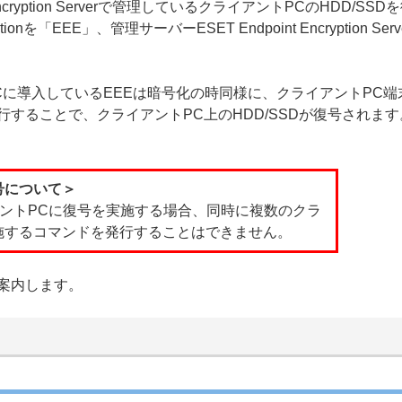
Encryption Serverで管理しているクライアントPCのHDD
ptionを「EEE」、管理サーバーESET Endpoint Encrypti
Cに導入しているEEEは暗号化の時同様に、クライアントPC
行することで、クライアントPC上のHDD/SSDが復号されます
号について＞
アントPCに復号を実施する場合、同時に複数のクラ
施するコマンドを発行することはできません。
案内します。