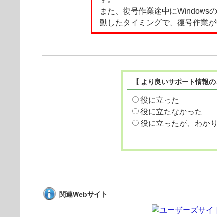
また、復号作業途中にWindows
動したタイミングで、復号作業が
【 より良いサポート情報の
役に立った
役に立たなかった
役に立ったが、わか
関連Webサイト