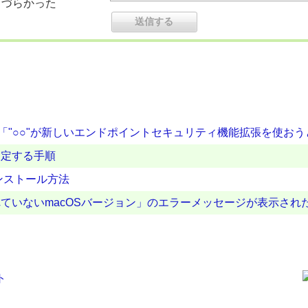
りづらかった
、「"○○"が新しいエンドポイントセキュリティ機能拡張を使お
設定する手順
ンストール方法
ていないmacOSバージョン」のエラーメッセージが表示され