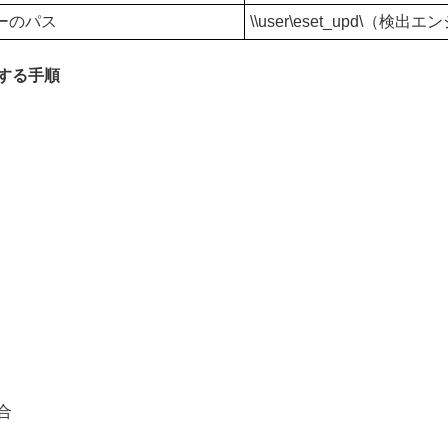
ーのパス
\\user\eset_upd\（
する手順
場合