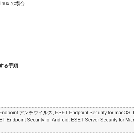
Linux の場合
する手順
ET Endpoint アンチウイルス, ESET Endpoint Security for macO
point Security for Android, ESET Server Security for Micro