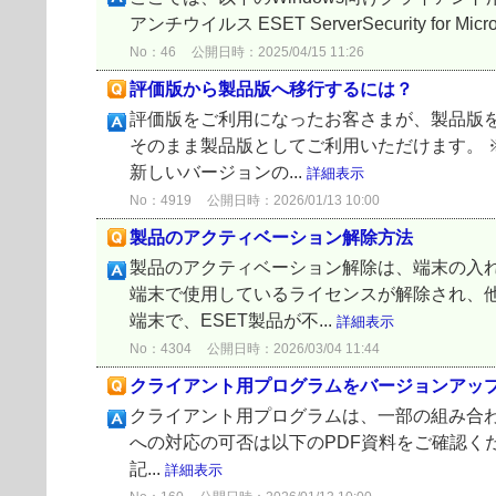
アンチウイルス ESET ServerSecurity for Microso
No：46
公開日時：2025/04/15 11:26
評価版から製品版へ移行するには？
評価版をご利用になったお客さまが、製品版
そのまま製品版としてご利用いただけます。 
新しいバージョンの...
詳細表示
No：4919
公開日時：2026/01/13 10:00
製品のアクティベーション解除方法
製品のアクティベーション解除は、端末の入れ
端末で使用しているライセンスが解除され、
端末で、ESET製品が不...
詳細表示
No：4304
公開日時：2026/03/04 11:44
クライアント用プログラムをバージョンアッ
クライアント用プログラムは、一部の組み合
への対応の可否は以下のPDF資料をご確認く
記...
詳細表示