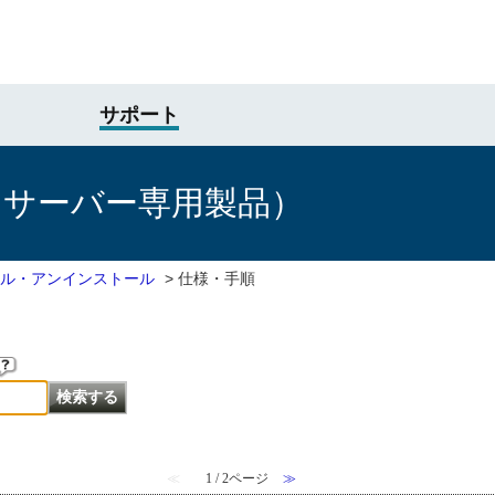
サポート
けサーバー専用製品）
ル・アンインストール
>
仕様・手順
≪
1 / 2ページ
≫