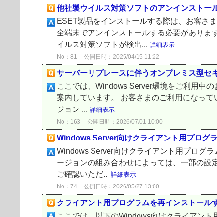
他社製ウイルス対策ソフトのアンインストー
ESET製品をインストールする際は、お客さ
全端末でアンインストールする必要があります
イルス対策ソフトが検出...
詳細表示
No：81
公開日時：2025/04/15 11:22
サーバーリプレースに伴うオンプレミス型セ
ここでは、Windows Server環境を
案内しています。 お客さまのご利用になって
ジョン ...
詳細表示
No：163
公開日時：2026/07/01 10:00
Windows Server向けクライアント用
Windows Server向けクライアント
ージョンの組み合わせによっては、一部の設
ご確認いただ...
詳細表示
No：74
公開日時：2026/05/27 13:00
クライアント用プログラムを再インストール
ここでは、以下のWindows向けクライアント用プログ