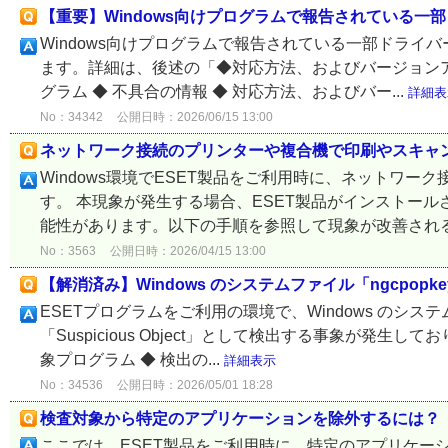
【重要】Windows向けプログラムで報告されている一
Windows向けプログラムで報告されている一部ドライ
ます。詳細は、後述の「◆対応方法、およびバージョンア
グラム ◆ 不具合の情報 ◆ 対応方法、およびバー...
詳細表
No：34342
公開日時：2026/06/15 13:00
ネットワーク接続のプリンターや複合機で印刷やスキャ
Windows環境でESET製品をご利用時に、ネットワ
す。 本現象が発生する場合、ESET製品がインストー
能性があります。以下の手順を参照して現象が改善されるか
No：3563
公開日時：2026/04/15 13:00
【解消済み】Windows のシステムファイル「ngcpopke
ESETプログラムをご利用の環境で、Windows のシステムフ
「Suspicious Object」として検出する事象が発生
象プログラム ◆ 検出の...
詳細表示
No：34536
公開日時：2026/05/01 18:28
検査対象から特定のアプリケーションを除外するには？
ここでは、ESET製品をご利用時に、特定のアプリケー