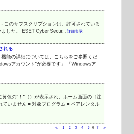
ョン - このサブスクリプションは、許可されている
ET Cyber Secur...
詳細表示
される
ト機能の詳細については、こちらをご参照くだ
wsアカウント"が必要です」 「Windowsア
に黄色の"！"（）が表示され、ホーム画面の［注
いません ■ 対象プログラム ■ ペアレンタル
≪
1
2
3
4
5
6
7
≫