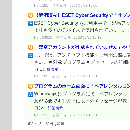
No：191
公開日時：2026/07/08 10:00
【解消済み】ESET Cyber Securit
ESET Cyber Security をご利用
よりも多くのデバイスで使用されています。」と表示
No：34916
公開日時：2026/07/23 13:12
「架空アカウントが作成されていません」や「
ここでは、アンチセフト機能をご利用の際に
さい。 ■ 対象プログラム ■ メッセージの詳細
カ...
詳細表示
No：285
公開日時：2026/07/24 16:51
プログラムのホーム画面に「ペアレンタルコ
Windows向けプログラムにて、ペアレン
意が必要です］の下に以下のメッセージが表示さ
コン...
詳細表示
No：252
公開日時：2026/07/24 16:51
63件中 51 - 60 件を表示