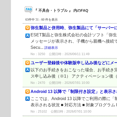
『 不具合・トラブル 』 内のFAQ
63件中 51 - 60 件を表示
弥生製品と併用時、弥生製品にて「サーバー
ESET製品と弥生株式会社の会計ソフト「弥
メッセージが表示され、子機から親機へ接続でき
Secu...
詳細表示
No：3250
公開日時：2026/06/11 11:49
ユーザー登録後や体験版申し込み後などにメ
以下のお手続きをおこなった場合、お手続き完
ス申し込み後（※1） アクティベーション後（※2）
No：2470
公開日時：2026/07/01 10:00
Android 13 以降で「制限付き設定」と表示
ここでは、Android 13 以降でご利用の
表示される状況 ■ 対応方法 ■ 対象プログラム ESET Mobi
No：25102
公開日時：2026/07/01 10:00