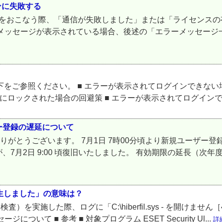
ンに失敗する
ションをおこなう際、「通信が失敗しました」または「ライセンス
のメッセージが表示されている場合、後述の「エラーメッセージ
下をご参照ください。 ■ エラーが表示されてログインできない場合
時的にロックされた場合の回避策 ■ エラーが表示されてログインでき
ー登録の遅延について
りがとうございます。 7月1日 7時00分頃より新規ユーザー
7月2日 9:00 頃復旧いたしました。 有効期限の延長（次
発生しました」の意味は？
査）を実施した際、ログに「C:\hiberfil.sys - を開け
ついて ■ 参考 ■ 対象プログラム ESET Security Ul...
詳