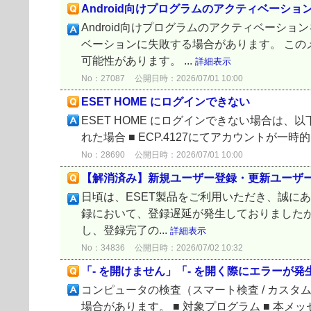
Android向けプログラムのアクティベーショ
Android向けプログラムのアクティベー
ベーションに失敗する場合があります。 こ
可能性があります。 ...
詳細表示
No：27087
公開日時：2026/07/01 10:00
ESET HOME にログインできない
ESET HOME にログインできない場合は、以
れた場合 ■ ECP.4127にてアカウントが一
No：28690
公開日時：2026/07/01 10:00
【解消済み】新規ユーザー登録・更新ユーザ
日頃は、ESET製品をご利用いただき、誠にあ
録において、登録遅延が発生しておりましたが、
し、登録完了の...
詳細表示
No：34836
公開日時：2026/07/02 10:32
「- を開けません」「- を開く際にエラーが
コンピュータの検査（スマート検査 / カスタム検
場合があります。 ■ 対象プログラム ■ 本メッセージに