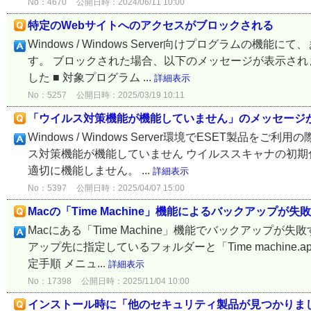
No：4670
公開日時：2024/06/11 10:00
特定のWebサイトへのアクセスがブロックされる
Windows / Windows Server向けプログラム
す。 ブロックされた場合、以下のメッセージが表示され
した ■ 対象プログラム ...
詳細表示
No：5257
公開日時：2025/03/19 10:11
「ウイルス対策機能が機能していません」のメッセージ
Windows / Windows Server環境でESET
ス対策機能が機能していません ウイルススキャナの初期化に失敗し
適切に機能しません。 ...
詳細表示
No：5397
公開日時：2025/04/07 15:00
Macの「Time Machine」機能によるバックアップが失
Macにある「Time Machine」機能でバックアップが失敗する場合
アップ先に指定しているフォルダーと「Time machin
定手順 メニュ...
詳細表示
No：17398
公開日時：2025/11/04 10:00
インストール時に「他のセキュリティ製品が見つかりま