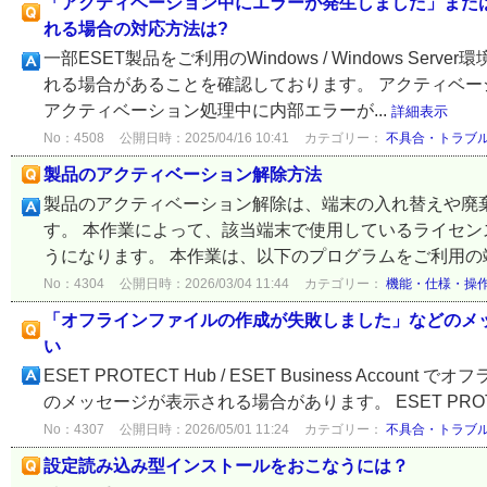
「アクティベーション中にエラーが発生しました」また
れる場合の対応方法は?
一部ESET製品をご利用のWindows / Windows 
れる場合があることを確認しております。 アクティベー
アクティベーション処理中に内部エラーが...
詳細表示
No：4508
公開日時：2025/04/16 10:41
カテゴリー：
不具合・トラブ
製品のアクティベーション解除方法
製品のアクティベーション解除は、端末の入れ替えや廃棄
す。 本作業によって、該当端末で使用しているライセ
うになります。 本作業は、以下のプログラムをご利用の端末
No：4304
公開日時：2026/03/04 11:44
カテゴリー：
機能・仕様・操
「オフラインファイルの作成が失敗しました」などのメ
い
ESET PROTECT Hub / ESET Business A
のメッセージが表示される場合があります。 ESET PROTECT Hub
No：4307
公開日時：2026/05/01 11:24
カテゴリー：
不具合・トラブ
設定読み込み型インストールをおこなうには？