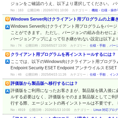
ジョンをご確認のうえ、以下より選択してください。 バージ
No：163
公開日時：2026/07/01 10:00
カテゴリー：
機能・仕様・操作
Windows Server向けクライアント用プログラム
Windows Server向けクライアント用プログラム
ことができます。 ただし、バージョンの組み合わせに
バージョンアップによって引き継がれない設定は以下よりご
No：74
公開日時：2026/05/27 13:00
カテゴリー：
仕様・手順
,
バー
クライアント用プログラムを再インストールするには？
ここでは、以下のWindows向けクライアント用プログ
Endpoint Security ESET Endpoint アンチウイルス ESET Serve
No：46
公開日時：2025/04/15 11:26
カテゴリー：
仕様・手順
,
イン
評価版から製品版へ移行するには？
評価版をご利用になったお客さまが、製品版を購入後に
ルする必要はなく、評価版をそのまま製品版としてご利用
行する際、エージェントの再インストールは不要です。 ※
No：4919
公開日時：2026/01/13 10:00
カテゴリー：
Linux 対応プロ