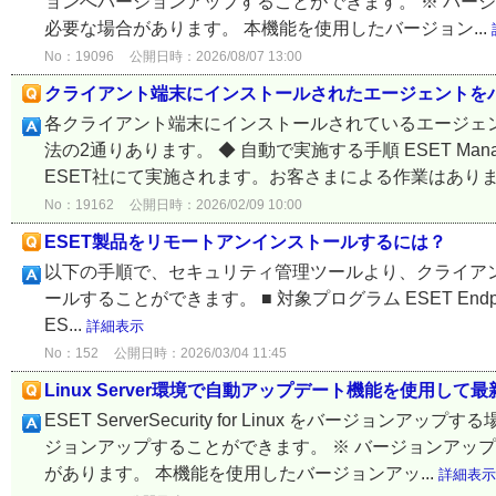
ョンへバージョンアップすることができます。 ※ バー
必要な場合があります。 本機能を使用したバージョン...
No：19096
公開日時：2026/08/07 13:00
クライアント端末にインストールされたエージェントを
各クライアント端末にインストールされているエージェ
法の2通りあります。 ◆ 自動で実施する手順 ESET Ma
ESET社にて実施されます。お客さまによる作業はありま.
No：19162
公開日時：2026/02/09 10:00
ESET製品をリモートアンインストールするには？
以下の手順で、セキュリティ管理ツールより、クライアン
ールすることができます。 ■ 対象プログラム ESET Endpoint Sec
ES...
詳細表示
No：152
公開日時：2026/03/04 11:45
Linux Server環境で自動アップデート機能を使用
ESET ServerSecurity for Linux をバ
ジョンアップすることができます。 ※ バージョンアッ
があります。 本機能を使用したバージョンアッ...
詳細表示