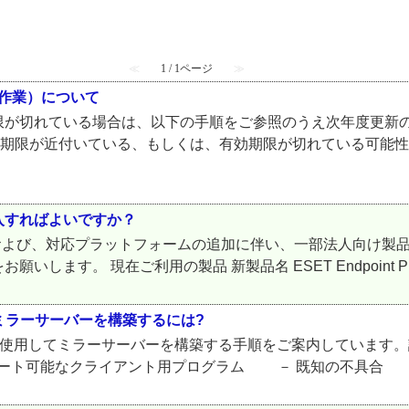
≪
1 / 1ページ
≫
な作業）について
限が切れている場合は、以下の手順をご参照のうえ次年度更新の
効期限が近付いている、もしくは、有効期限が切れている可能性
入すればよいですか？
、および、対応プラットフォームの追加に伴い、一部法人向け製
。 現在ご利用の製品 新製品名 ESET Endpoint Protect
してミラーサーバーを構築するには?
ツールを使用してミラーサーバーを構築する手順をご案内しています
ト可能なクライアント用プログラム － 既知の不具合 － 注