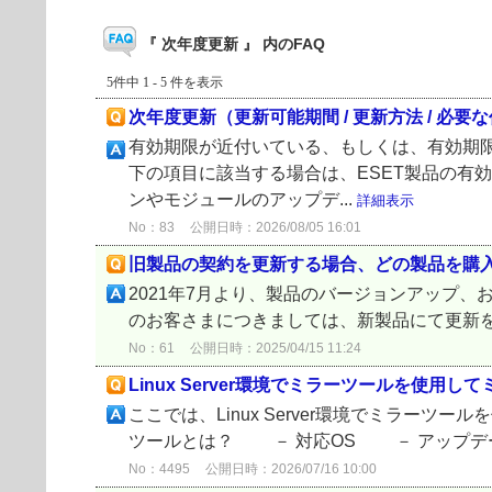
『 次年度更新 』 内のFAQ
5件中 1 - 5 件を表示
次年度更新（更新可能期間 / 更新方法 / 必要
有効期限が近付いている、もしくは、有効期
下の項目に該当する場合は、ESET製品の有
ンやモジュールのアップデ...
詳細表示
No：83
公開日時：2026/08/05 16:01
旧製品の契約を更新する場合、どの製品を購
2021年7月より、製品のバージョンアップ
のお客さまにつきましては、新製品にて更新をお願いします
No：61
公開日時：2025/04/15 11:24
Linux Server環境でミラーツールを使用
ここでは、Linux Server環境でミラー
ツールとは？ － 対応OS － アップデー
No：4495
公開日時：2026/07/16 10:00