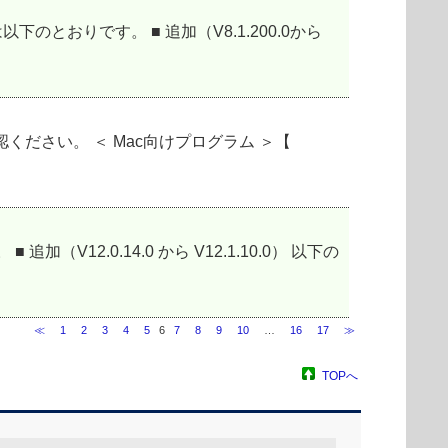
00.0の変更点は以下のとおりです。 ■ 追加（V8.1.200.0から
ださい。 ＜ Mac向けプログラム ＞【
 ■ 追加（V12.0.14.0 から V12.1.10.0） 以下の
≪
1
2
3
4
5
6
7
8
9
10
…
16
17
≫
TOPへ