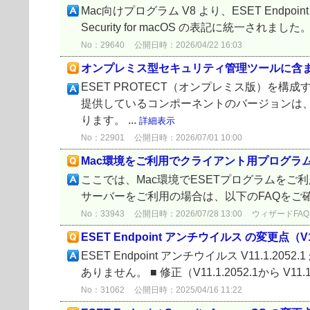
Mac向けプログラム V8 より、ESET Endpoint S
Security for macOS の表記に統一されました
No：29640
公開日時：2026/04/22 16:03
オンプレミス型セキュリティ管理ツールに含
ESET PROTECT（オンプレミス版）を構
提供しているコンポーネントのバージョンは
ります。 ...
詳細表示
No：22901
公開日時：2026/07/01 10:00
Mac環境をご利用でクライアント用プログラ
ここでは、Mac環境でESETプログラムを
サーバーをご利用の場合は、以下のFAQをご
No：33943
公開日時：2026/07/28 13:00
ウィザードFAQ
ESET Endpoint アンチウイルス の変更点（V11.1.
ESET Endpoint アンチウイルス V11.1.205
ありません。 ■ 修正（V11.1.2052.1から V11.1.2
No：31062
公開日時：2025/04/16 11:22