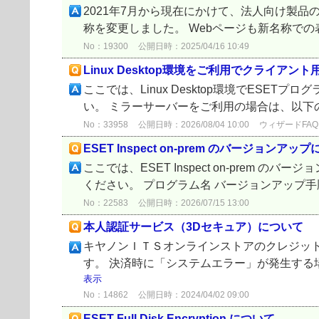
2021年7月から現在にかけて、法人向け製品
称を変更しました。 Webページも新名称での
No：19300
公開日時：2025/04/16 10:49
Linux Desktop環境をご利用でクライ
ここでは、Linux Desktop環境でES
い。 ミラーサーバーをご利用の場合は、以下の
No：33958
公開日時：2026/08/04 10:00
ウィザードFAQ
ESET Inspect on-prem のバージョンアッ
ここでは、ESET Inspect on-prem の
ください。 プログラム名 バージョンアップ手順書 ESET 
No：22583
公開日時：2026/07/15 13:00
本人認証サービス（3Dセキュア）について
キヤノンＩＴＳオンラインストアのクレジット
す。 決済時に「システムエラー」が発生する
表示
No：14862
公開日時：2024/04/02 09:00
ESET Full Disk Encryption について