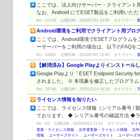
ここでは、法人向けサーバー・クライアント用製品
なお、Android にてESET製品をご利用い
No：31743
公開日時：2026/07/01 10:00
カテゴリー：
Android環境をご利用でクライアント用プ
ここでは、Android環境でESETプログ
ーサーバーをご利用の場合は、以下のFAQを
No：33951
公開日時：2026/07/01 10:00
カテゴリー：
【解消済み】Google Playよりインスト
Google Playより「ESET Endpoint S
されました。 ※ 本現象を修正したプログラム
No：33740
公開日時：2025/11/14 16:28
カテゴリー：
ライセンス情報を知りたい
ここでは、ライセンス情報（シリアル番号 / 製品認
ております。 ◆ シリアル番号の確認方法 ◆ライセ
No：82
公開日時：2025/04/15 11:22
カテゴリー：
ライ
更新・ライセンス情報
,
次年度更新・ライセンス情報
,
次年
情報
,
ユーザーズサイト
,
ユーザーズサイト
,
ユーザーズ