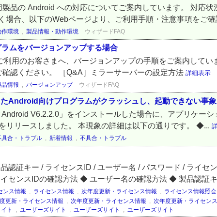
の Android への対応についてご案内しています。 対応状況を
ただく場合、以下のWebページより、ご利用手順・注意事項をご確認くだ
動作環境
,
製品情報・動作環境
ウィザードFAQ
ログラムをバージョンアップする場合
ラムをご利用のお客さまへ、バージョンアップの手順をご案内してい
ご確認ください。 ［Q&A］ミラーサーバーの設定方法
詳細表示
製品情報
,
バージョンアップ
ウィザードFAQ
ールしたAndroid向けプログラムがクラッシュし、起動できない事
ecurity for Android V6.2.2.0」をインストールした場
をリリースしました。 本現象の詳細は以下の通りです。 ◆...
不具合・トラブル
,
新着情報
,
不具合・トラブル
証キー / ライセンスID / ユーザー名 / パスワード / ラ
ンスIDの確認方法 ◆ ユーザー名の確認方法 ◆ 製品認証キー / 
センス情報
,
ライセンス情報
,
次年度更新・ライセンス情報
,
ライセンス情報照会
度更新・ライセンス情報
,
次年度更新・ライセンス情報
,
次年度更新・ライセン
サイト
,
ユーザーズサイト
,
ユーザーズサイト
,
ユーザーズサイト