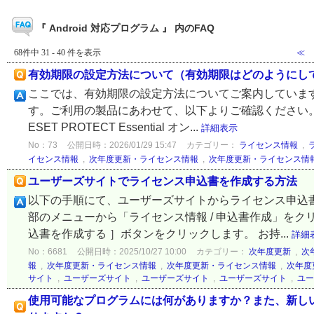
『 Android 対応プログラム 』 内のFAQ
68件中 31 - 40 件を表示
≪
有効期限の設定方法について（有効期限はどのようにし
ここでは、有効期限の設定方法についてご案内しています
す。ご利用の製品にあわせて、以下よりご確認ください。
ESET PROTECT Essential オン...
詳細表示
No：73
公開日時：2026/01/29 15:47
カテゴリー：
ライセンス情報
,
イセンス情報
,
次年度更新・ライセンス情報
,
次年度更新・ライセンス情
ユーザーズサイトでライセンス申込書を作成する方法
以下の手順にて、ユーザーズサイトからライセンス申込書
部のメニューから「ライセンス情報 / 申込書作成」を
込書を作成する ］ボタンをクリックします。 お持...
詳細
No：6681
公開日時：2025/10/27 10:00
カテゴリー：
次年度更新
,
次
報
,
次年度更新・ライセンス情報
,
次年度更新・ライセンス情報
,
次年度
サイト
,
ユーザーズサイト
,
ユーザーズサイト
,
ユーザーズサイト
,
ユー
使用可能なプログラムには何がありますか？また、新し