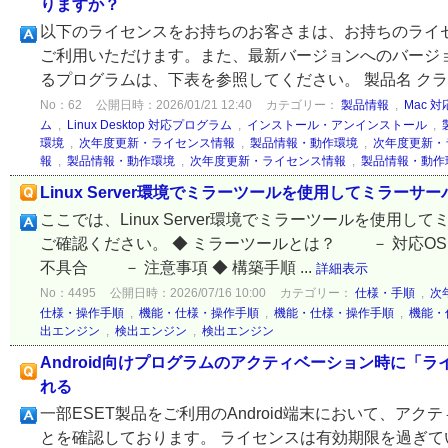
りますか？
以下のライセンスをお持ちのお客さまは、お持ちのライ
ご利用いただけます。また、最新バージョンへのバージ
るプログラムは、下表を参照してください。 製品名 クラ
No：62
公開日時：2026/01/21 12:40
カテゴリー：
製品情報
,
Mac 
ム
,
Linux Desktop 対応プログラム
,
インストール・アンインストール
,
環境
,
次年度更新・ライセンス情報
,
製品情報・動作環境
,
次年度更新・
報
,
製品情報・動作環境
,
次年度更新・ライセンス情報
,
製品情報・動作
Linux Server環境でミラーツールを使用してミラーサ
ここでは、Linux Server環境でミラーツールを使
ご確認ください。 ◆ ミラーツールとは？ － 対応
不具合 － 注意事項 ◆ 構築手順 ...
詳細表示
No：4495
公開日時：2026/07/16 10:00
カテゴリー：
仕様・手順
,
次
仕様・操作手順
,
機能・仕様・操作手順
,
機能・仕様・操作手順
,
機能・
出エンジン
,
検出エンジン
,
検出エンジン
Android向けプログラムのアクティベーション時に
れる
一部ESET製品をご利用のAndroid端末において、
とを確認しております。 ライセンスは有効期限を過ぎてい