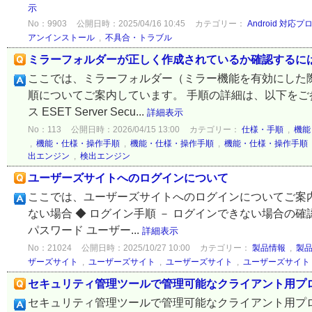
示
No：9903
公開日時：2025/04/16 10:45
カテゴリー：
Android 対応
アンインストール
,
不具合・トラブル
ミラーフォルダーが正しく作成されているか確認するに
ここでは、ミラーフォルダー（ミラー機能を有効にした
順についてご案内しています。 手順の詳細は、以下をご参照ください。 
ス ESET Server Secu...
詳細表示
No：113
公開日時：2026/04/15 13:00
カテゴリー：
仕様・手順
,
機能
,
機能・仕様・操作手順
,
機能・仕様・操作手順
,
機能・仕様・操作手順
出エンジン
,
検出エンジン
ユーザーズサイトへのログインについて
ここでは、ユーザーズサイトへのログインについてご案内
ない場合 ◆ ログイン手順 － ログインできない場合の確
パスワード ユーザー...
詳細表示
No：21024
公開日時：2025/10/27 10:00
カテゴリー：
製品情報
,
製
ザーズサイト
,
ユーザーズサイト
,
ユーザーズサイト
,
ユーザーズサイト
セキュリティ管理ツールで管理可能なクライアント用プ
セキュリティ管理ツールで管理可能なクライアント用プロ