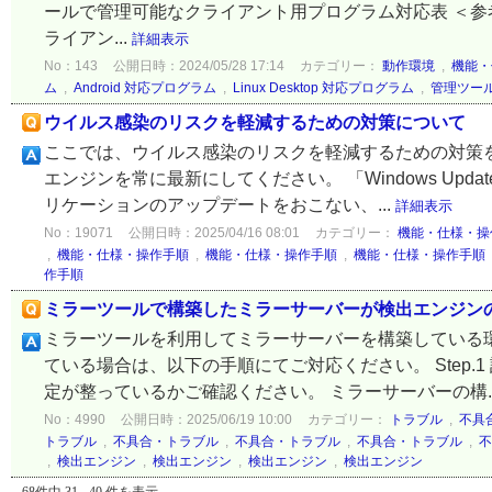
ールで管理可能なクライアント用プログラム対応表 ＜参考
ライアン...
詳細表示
No：143
公開日時：2024/05/28 17:14
カテゴリー：
動作環境
,
機能・
ム
,
Android 対応プログラム
,
Linux Desktop 対応プログラム
,
管理ツー
ウイルス感染のリスクを軽減するための対策について
ここでは、ウイルス感染のリスクを軽減するための対策を
エンジンを常に最新にしてください。 「Windows Up
リケーションのアップデートをおこない、...
詳細表示
No：19071
公開日時：2025/04/16 08:01
カテゴリー：
機能・仕様・操
,
機能・仕様・操作手順
,
機能・仕様・操作手順
,
機能・仕様・操作手順
作手順
ミラーツールで構築したミラーサーバーが検出エンジン
ミラーツールを利用してミラーサーバーを構築している
ている場合は、以下の手順にてご対応ください。 Step
定が整っているかご確認ください。 ミラーサーバーの構..
No：4990
公開日時：2025/06/19 10:00
カテゴリー：
トラブル
,
不具
トラブル
,
不具合・トラブル
,
不具合・トラブル
,
不具合・トラブル
,
不
,
検出エンジン
,
検出エンジン
,
検出エンジン
,
検出エンジン