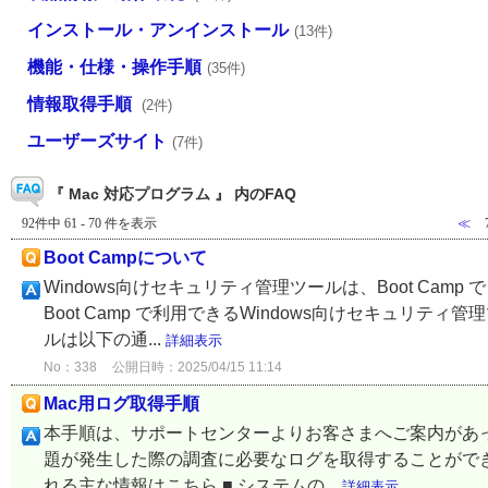
インストール・アンインストール
(13件)
機能・仕様・操作手順
(35件)
情報取得手順
(2件)
ユーザーズサイト
(7件)
『 Mac 対応プログラム 』 内のFAQ
92件中 61 - 70 件を表示
≪
Boot Campについて
Windows向けセキュリティ管理ツールは、Boot Ca
Boot Camp で利用できるWindows向けセキュリティ管
ルは以下の通...
詳細表示
No：338
公開日時：2025/04/15 11:14
Mac用ログ取得手順
本手順は、サポートセンターよりお客さまへご案内があっ
題が発生した際の調査に必要なログを取得することができ
れる主な情報はこちら ■ システムの...
詳細表示