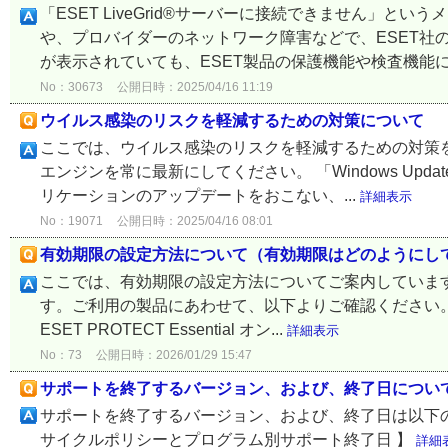
「ESET LiveGrid®サーバーに接続できません」
や、プロバイダーのネットワーク障害などで、ESET社
が表示されていても、ESET製品の保護機能や検査機能に
No：30673
公開日時：2025/04/16 11:19
ウイルス感染のリスクを軽減するための対策について
ここでは、ウイルス感染のリスクを軽減するための対策を
エンジンを常に最新にしてください。 「Windows Up
リケーションのアップデートをおこない、...
詳細表示
No：19071
公開日時：2025/04/16 08:01
有効期限の設定方法について（有効期限はどのようにし
ここでは、有効期限の設定方法についてご案内しています
す。ご利用の製品にあわせて、以下よりご確認ください。
ESET PROTECT Essential オン...
詳細表示
No：73
公開日時：2026/01/29 15:47
サポートを終了するバージョン、および、終了日につい
サポートを終了するバージョン、および、終了日は以下のW
サイクルポリシーとプログラム別サポート終了日 】
詳細