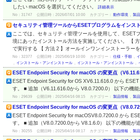
したい macOS を選択してください。
詳細表示
No：31747
公開日時：2026/07/01 10:00
カテゴリー：
動作環境
,
製
セキュリティ管理ツールからESETプログラムをインス
ここでは、セキュリティ管理ツールを使用して、ESET
境にあったインストール方法を実施してください。 【 方
で実行する 【 方法 2 】オールインワンインストーラーを
No：32377
公開日時：2025/06/19 10:00
カテゴリー：
仕様・手順
,
,
インストール・アンインストール
,
インストール・アンインストール
,
ESET Endpoint Security for macOS の変更点（V6.11.6
ESET Endpoint Security for OS XV6.11.616.0 から 
す。 ■ 追加（V6.11.616.0から V8.0.7200.0） 以下の機
No：29639
公開日時：2025/04/16 08:15
カテゴリー：
製品情報
,
製
ESET Endpoint Security for macOS の変更点（V8.0.72
ESET Endpoint Security for macOSV8.0.7200.0 から
す。 ■ 追加（V8.0.7200.0から V8.1.6.0） 以下の機能
No：30255
公開日時：2025/04/16 08:17
カテゴリー：
製品情報
,
製