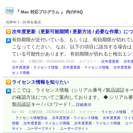
『 Mac 対応プログラム 』 内のFAQ
92件中 1 - 10 件を表示
≪
次年度更新（更新可能期間 / 更新方法 / 必要な作業）に
有効期限が近付いている、もしくは、有効期限が切れて
こなってください。 なお、以下の項目に該当する場合は
ている可能性があります。 有効期限が切れると検出エンジ
No：83
公開日時：2026/08/05 16:01
カテゴリー：
次年度更新
,
次年
次年度更新・ライセンス情報
,
次年度更新・ライセンス情報
,
次年度更新
センス情報
ライセンス情報を知りたい
ここでは、ライセンス情報（シリアル番号 / 製品認証キー / ラ
の確認方法についてご案内しております。 ◆ シリアル番
製品認証キー / パスワード / ...
詳細表示
No：82
公開日時：2025/04/15 11:22
カテゴリー：
ライセンス情報
,
,
ライセンス情報照会
,
次年度更新・ライセンス情報
,
次年度更新・ライ
情報
,
次年度更新・ライセンス情報
,
次年度更新・ライセンス情報
,
ユー
サイト
,
ユーザーズサイト
,
ユーザーズサイト