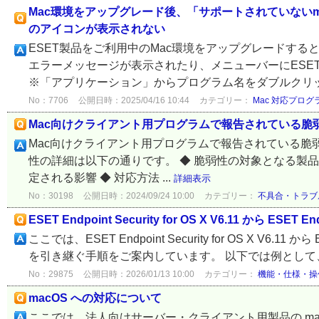
Mac環境をアップグレード後、「サポートされていないm
のアイコンが表示されない
ESET製品をご利用中のMac環境をアップグレードする
エラーメッセージが表示されたり、メニューバーにESE
※「アプリケーション」からプログラム名をダブルクリッ
No：7706
公開日時：2025/04/16 10:44
カテゴリー：
Mac 対応プログ
Mac向けクライアント用プログラムで報告されている脆弱性へ
Mac向けクライアント用プログラムで報告されている脆弱性
性の詳細は以下の通りです。 ◆ 脆弱性の対象となる製品 ◆
定される影響 ◆ 対応方法 ...
詳細表示
No：30198
公開日時：2024/09/24 10:00
カテゴリー：
不具合・トラブ
ESET Endpoint Security for OS X V6.11 から ESET
ここでは、ESET Endpoint Security for OS X V6.11 
を引き継ぐ手順をご案内しています。 以下では例として、VN
No：29875
公開日時：2026/01/13 10:00
カテゴリー：
機能・仕様・操
macOS への対応について
ここでは、法人向けサーバー・クライアント用製品の ma