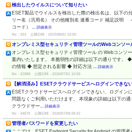
検出したウイルスについて知りたい
ESET製品でウイルスを検出した際の検出名は、以下の
リー名（汎用名） その他種別名 連番コード 補足説明 ＜例1＞ 
コード） ...
詳細表示
No：353
公開日時：2025/08/01 10:00
オンプレミス型セキュリティ管理ツールのWebコンソールで
オンプレミス型セキュリティ管理ツール の Webコンソール
案内いたします。 本脆弱性の詳細は以下の通りです。 ◆
の情報 ◆ 想定される影響 ◆ 対応方法 ...
詳細表示
No：32988
公開日時：2026/07/01 10:00
【解消済み】ESETクラウドサービスへログインできな
ESETクラウドサービスへログインできない、ログイン
問題なくご利用いただけます。 本現象の詳細は以下の通りです。
クラウドサー...
詳細表示
No：34876
公開日時：2026/07/08 08:42
管理者パスワードを変更したい
ここでは、ESET Endpoint Security for An