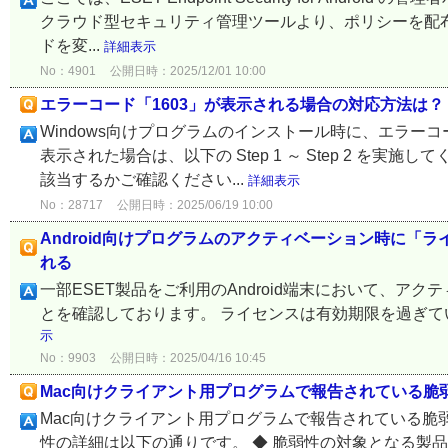
クラウド型セキュリティ管理ツールより、ポリシーを配布することで、ES
ドを変...
詳細表示
No：4901
公開日時：2025/12/01 10:00
エラーコード「1603」が表示される場合の対応方法は？
Windows向けプログラムのインストール時に、エラーコ
表示された場合は、以下の Step 1 ～ Step 2 を実施
該当するかご確認ください...
詳細表示
No：28717
公開日時：2025/06/19 10:00
Android向けプログラムのアクティベーション時に
れる
一部ESET製品をご利用のAndroid端末において、
とを確認しております。 ライセンスは有効期限を過ぎてい
示
No：9903
公開日時：2025/04/16 10:45
Mac向けクライアント用プログラムで報告されている脆弱性へ
Mac向けクライアント用プログラムで報告されている脆弱性
性の詳細は以下の通りです。 ◆ 脆弱性の対象となる製品 ◆