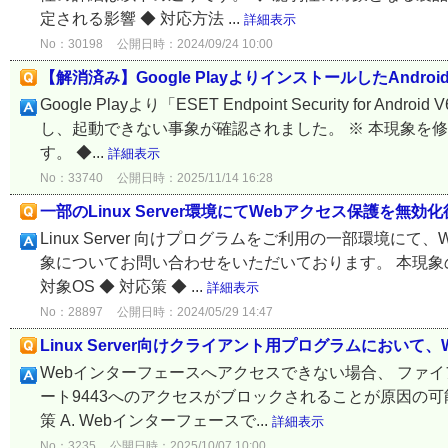
定される影響 ◆ 対応方法 ...
詳細表示
No：30198
公開日時：2024/09/24 10:00
【解消済み】Google PlayよりインストールしたAn
Google Playより「ESET Endpoint Security f
し、起動できない事象が確認されました。 ※ 本現象を
す。 ◆...
詳細表示
No：33740
公開日時：2025/11/14 16:28
一部のLinux Server環境にてWebアクセス保護を無
Linux Server 向けプログラムをご利用の一部環境
象についてお問い合わせをいただいております。 本現象の詳
対象OS ◆ 対応策 ◆ ...
詳細表示
No：28897
公開日時：2024/05/29 14:47
Linux Server向けクライアント用プログラムにおい
Webインターフェースへアクセスできない場合、 ファイアウォー
ート9443へのアクセスがブロックされることが原因の可
策 A. Webインターフェースで...
詳細表示
No：3235
公開日時：2025/10/07 10:00