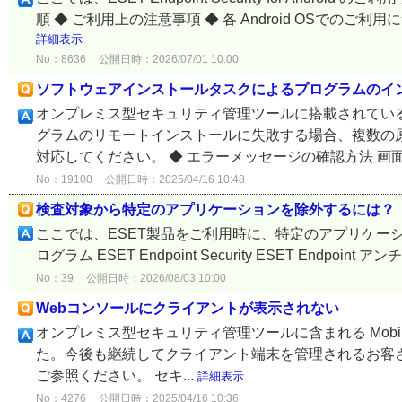
順 ◆ ご利用上の注意事項 ◆ 各 Android OSでのご
詳細表示
No：8636
公開日時：2026/07/01 10:00
ソフトウェアインストールタスクによるプログラムのイ
オンプレミス型セキュリティ管理ツールに搭載されてい
グラムのリモートインストールに失敗する場合、複数の
対応してください。 ◆ エラーメッセージの確認方法 画面
No：19100
公開日時：2025/04/16 10:48
検査対象から特定のアプリケーションを除外するには？
ここでは、ESET製品をご利用時に、特定のアプリケー
ログラム ESET Endpoint Security ESET Endpoint ア
No：39
公開日時：2026/08/03 10:00
Webコンソールにクライアントが表示されない
オンプレミス型セキュリティ管理ツールに含まれる Mobile De
た。今後も継続してクライアント端末を管理されるお客
ご参照ください。 セキ...
詳細表示
No：4276
公開日時：2025/04/16 10:36