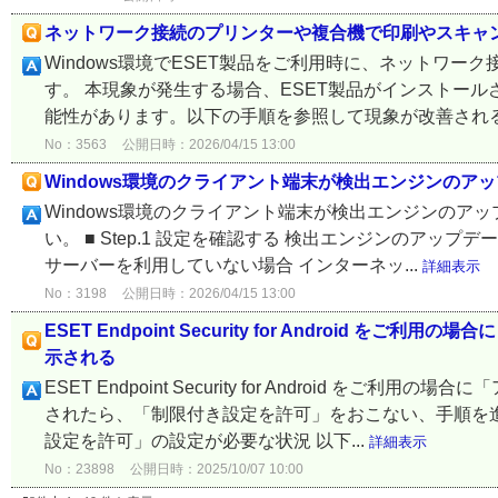
ネットワーク接続のプリンターや複合機で印刷やスキャ
Windows環境でESET製品をご利用時に、ネットワ
す。 本現象が発生する場合、ESET製品がインストー
能性があります。以下の手順を参照して現象が改善されるか
No：3563
公開日時：2026/04/15 13:00
Windows環境のクライアント端末が検出エンジンのア
Windows環境のクライアント端末が検出エンジンの
い。 ■ Step.1 設定を確認する 検出エンジンのア
サーバーを利用していない場合 インターネッ...
詳細表示
No：3198
公開日時：2026/04/15 13:00
ESET Endpoint Security for Androi
示される
ESET Endpoint Security for Android
されたら、「制限付き設定を許可」をおこない、手順を進
設定を許可」の設定が必要な状況 以下...
詳細表示
No：23898
公開日時：2025/10/07 10:00