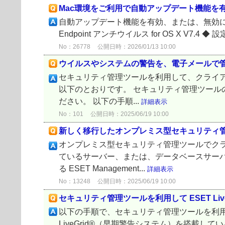
Mac環境をご利用で自動アップデート機能を
自動アップデート機能を有効、または、無効にする手順は以下
Endpoint アンチウイルス for OS X V7.4
No：26778
公開日時：2026/01/13 10:00
ウイルスやシステムの警告を、電子メールで
セキュリティ管理ツールを利用して、クライ
以下のとおりです。 セキュリティ管理ツール
ださい。 以下の手順...
詳細表示
No：101
公開日時：2025/06/19 10:00
新しく移行したオンプレミス型セキュリティ
オンプレミス型セキュリティ管理ツールでク
ているサーバー、または、データベースサー
る ESET Management...
詳細表示
No：13248
公開日時：2025/06/19 10:00
セキュリティ管理ツールを利用して ESET L
以下の手順で、セキュリティ管理ツールを利用して
LiveGrid®（早期警告システム）を搭載しているのは、