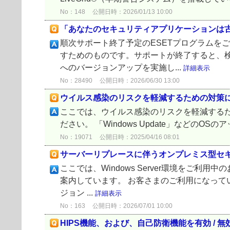
No：148
公開日時：2026/01/13 10:00
「あなたのセキュリティアプリケーションは
順次サポート終了予定のESETプログラムを
すためのものです。サポートが終了すると、
へのバージョンアップを実施し...
詳細表示
No：28490
公開日時：2026/06/30 13:00
ウイルス感染のリスクを軽減するための対策
ここでは、ウイルス感染のリスクを軽減するた
ださい。 「Windows Update」などの
No：19071
公開日時：2025/04/16 08:01
サーバーリプレースに伴うオンプレミス型セ
ここでは、Windows Server環境を
案内しています。 お客さまのご利用になって
ジョン ...
詳細表示
No：163
公開日時：2026/07/01 10:00
HIPS機能、および、自己防衛機能を有効 / 