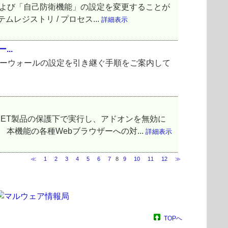
機能」および「自己防衛機能」の設定を変更することが
レジストリ / プロセス...
詳細表示
...
OS V8 へ、ファイアーウォールの設定を引き継ぐ手順をご案内して
ーをESET製品の保護下で実行し、アドオンを無効に
本機能の各種Webブラウザーへの対...
詳細表示
≪
1
2
3
4
5
6
7
8
9
10
11
12
≫
TOPへ