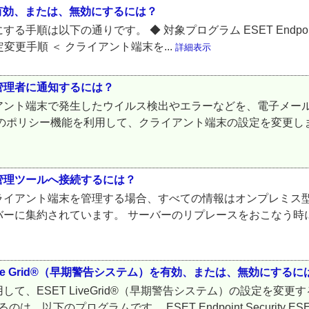
有効、または、無効にするには？
の通りです。 ◆ 対象プログラム ESET Endpoint Securit
 ◆ 設定変更手順 ＜ クライアント端末を...
詳細表示
管理者に通知するには？
アント端末で発生したウイルス検出やエラーなどを、電子メー
のポリシー機能を利用して、クライアント端末の設定を変更し
管理ツールへ接続するには？
ライアント端末を管理する場合、すべての情報はオンプレミス
バーに集約されています。 サーバーのリプレースをおこなう時
ive Grid®（早期警告システム）を有効、または、無効にするに
、ESET LiveGrid®（早期警告システム）の設定を変更する
以下のプログラムです。 ESET Endpoint Security ESE.