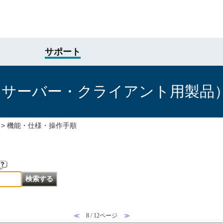
サポート
けサーバー・クライアント用製品
>
機能・仕様・操作手順
≪
8 / 12ページ
≫