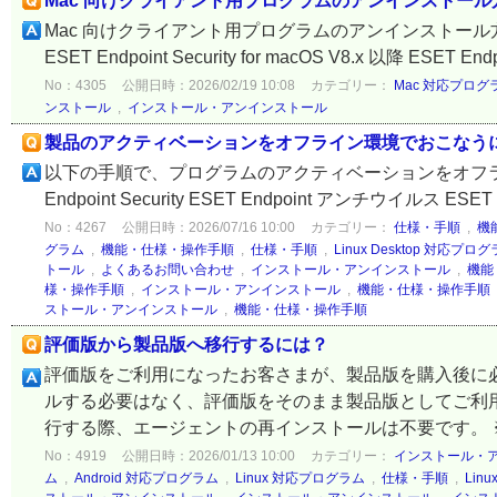
Mac 向けクライアント用プログラムのアンインストール
Mac 向けクライアント用プログラムのアンインストール
ESET Endpoint Security for macOS V8.x 以降 ESET Endpoi
No：4305
公開日時：2026/02/19 10:08
カテゴリー：
Mac 対応プログ
ンストール
,
インストール・アンインストール
製品のアクティベーションをオフライン環境でおこなう
以下の手順で、プログラムのアクティベーションをオフライ
Endpoint Security ESET Endpoint アンチウイルス ESET En
No：4267
公開日時：2026/07/16 10:00
カテゴリー：
仕様・手順
,
機
グラム
,
機能・仕様・操作手順
,
仕様・手順
,
Linux Desktop 対応プロ
トール
,
よくあるお問い合わせ
,
インストール・アンインストール
,
機能
様・操作手順
,
インストール・アンインストール
,
機能・仕様・操作手順
ストール・アンインストール
,
機能・仕様・操作手順
評価版から製品版へ移行するには？
評価版をご利用になったお客さまが、製品版を購入後に
ルする必要はなく、評価版をそのまま製品版としてご利用
行する際、エージェントの再インストールは不要です。 ※
No：4919
公開日時：2026/01/13 10:00
カテゴリー：
インストール・
ム
,
Android 対応プログラム
,
Linux 対応プログラム
,
仕様・手順
,
Lin