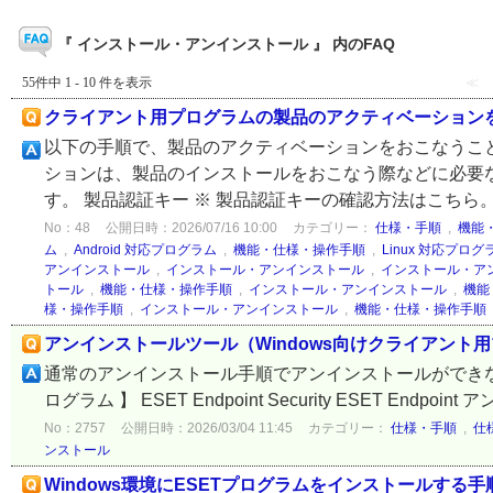
『 インストール・アンインストール 』 内のFAQ
55件中 1 - 10 件を表示
≪
クライアント用プログラムの製品のアクティベーション
以下の手順で、製品のアクティベーションをおこなうこと
ションは、製品のインストールをおこなう際などに必要
す。 製品認証キー ※ 製品認証キーの確認方法はこちら。 E
No：48
公開日時：2026/07/16 10:00
カテゴリー：
仕様・手順
,
機能
ム
,
Android 対応プログラム
,
機能・仕様・操作手順
,
Linux 対応プログ
アンインストール
,
インストール・アンインストール
,
インストール・ア
トール
,
機能・仕様・操作手順
,
インストール・アンインストール
,
機能
様・操作手順
,
インストール・アンインストール
,
機能・仕様・操作手順
アンインストールツール（Windows向けクライアント用プログ
通常のアンインストール手順でアンインストールができな
ログラム 】 ESET Endpoint Security ESET Endpoint アンチ
No：2757
公開日時：2026/03/04 11:45
カテゴリー：
仕様・手順
,
仕
ンストール
Windows環境にESETプログラムをインストールする手