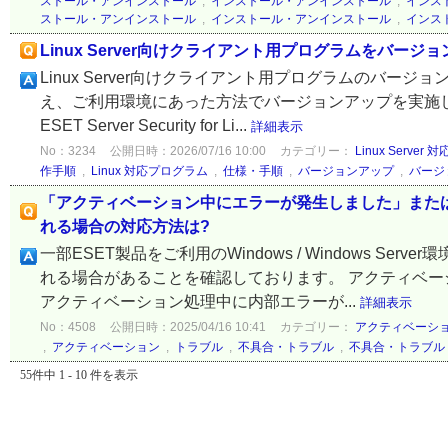
ストール・アンインストール
,
インストール・アンインストール
,
インス
ストール・アンインストール
,
インストール・アンインストール
,
インス
Linux Server向けクライアント用プログラムをバージ
Linux Server向けクライアント用プログラムのバ
え、ご利用環境にあった方法でバージョンアップを実施して
ESET Server Security for Li...
詳細表示
No：3234
公開日時：2026/07/16 10:00
カテゴリー：
Linux Serve
作手順
,
Linux 対応プログラム
,
仕様・手順
,
バージョンアップ
,
バージ
「アクティベーション中にエラーが発生しました」また
れる場合の対応方法は?
一部ESET製品をご利用のWindows / Windows 
れる場合があることを確認しております。 アクティベー
アクティベーション処理中に内部エラーが...
詳細表示
No：4508
公開日時：2025/04/16 10:41
カテゴリー：
アクティベーシ
,
アクティベーション
,
トラブル
,
不具合・トラブル
,
不具合・トラブル
55件中 1 - 10 件を表示