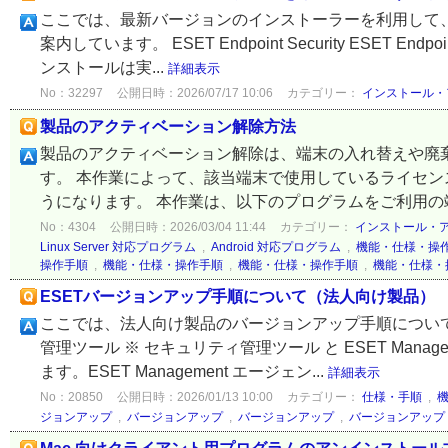
ここでは、最新バージョンのインストーラーを利用して、以
案内しています。 ESET Endpoint Security ESET E
ンストールは実...
詳細表示
No：32297
公開日時：2026/07/17 10:06
カテゴリー：
インストール・
製品のアクティベーション解除方法
製品のアクティベーション解除は、端末の入れ替えや廃棄
す。 本作業によって、該当端末で使用しているライセ
うになります。 本作業は、以下のプログラムをご利用の端末
No：4304
公開日時：2026/03/04 11:44
カテゴリー：
インストール・
Linux Server 対応プログラム
,
Android 対応プログラム
,
機能・仕様・操
操作手順
,
機能・仕様・操作手順
,
機能・仕様・操作手順
,
機能・仕様・
ESETバージョンアップ手順について（法人向け製品）
ここでは、法人向け製品のバージョンアップ手順について
管理ツール ※ セキュリティ管理ツール と ESET Man
ます。ESET Management エージェン...
詳細表示
No：20850
公開日時：2026/01/13 10:00
カテゴリー：
仕様・手順
,
ジョンアップ
,
バージョンアップ
,
バージョンアップ
,
バージョンアップ