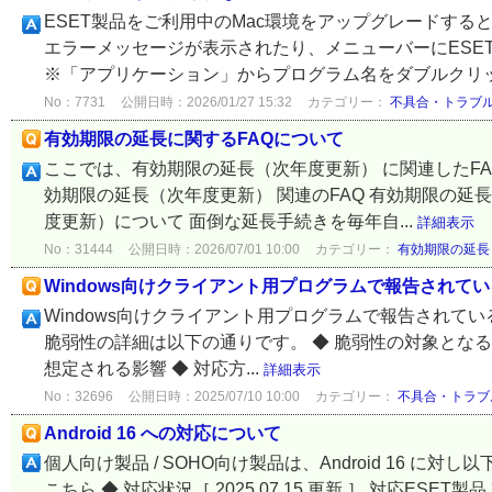
ESET製品をご利用中のMac環境をアップグレードする
エラーメッセージが表示されたり、メニューバーにESE
※「アプリケーション」からプログラム名をダブルクリッ
No：7731
公開日時：2026/01/27 15:32
カテゴリー：
不具合・トラブ
有効期限の延長に関するFAQについて
ここでは、有効期限の延長（次年度更新） に関連したF
効期限の延長（次年度更新） 関連のFAQ 有効期限の
度更新）について 面倒な延長手続きを毎年自...
詳細表示
No：31444
公開日時：2026/07/01 10:00
カテゴリー：
有効期限の延長
Windows向けクライアント用プログラムで報告されている脆
Windows向けクライアント用プログラムで報告されている
脆弱性の詳細は以下の通りです。 ◆ 脆弱性の対象となる製
想定される影響 ◆ 対応方...
詳細表示
No：32696
公開日時：2025/07/10 10:00
カテゴリー：
不具合・トラブ
Android 16 への対応について
個人向け製品 / SOHO向け製品は、Android 16 
こちら ◆ 対応状況［ 2025.07.15 更新 ］ 対応ESET