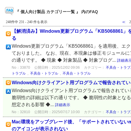
『 個人向け製品 カテゴリー一覧 』 内のFAQ
248件中 231 - 240 件を表示
≪
【解消済み】Windows更新プログラム「KB50688
る
Windows更新プログラム「KB5068861」を適用
ておりました。 なお、現在、本現象は修正モジュールに
の通りです。 ◆ 現象 ◆ 対象製品 ◆ 対象プログ...
詳細表
No：33870
公開日時：2025/12/02 09:06
カテゴリー：
不具合・トラブ
トラブル
,
不具合・トラブル
,
不具合・トラブル
Windows向けクライアント用プログラムで報告されている脆
Windows向けクライアント用プログラムで報告されている
脆弱性の詳細は以下の通りです。 ◆ 脆弱性の対象となる製
想定される影響 ◆...
詳細表示
No：32810
公開日時：2025/07/17 10:00
カテゴリー：
不具合・トラブ
Mac環境をアップグレード後、「サポートされていないm
のアイコンが表示されない