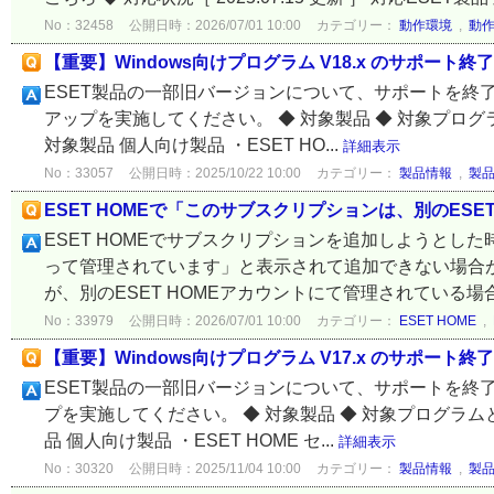
No：32458
公開日時：2026/07/01 10:00
カテゴリー：
動作環境
,
動
【重要】Windows向けプログラム V18.x のサポート
ESET製品の一部旧バージョンについて、サポートを終
アップを実施してください。 ◆ 対象製品 ◆ 対象プロ
対象製品 個人向け製品 ・ESET HO...
詳細表示
No：33057
公開日時：2025/10/22 10:00
カテゴリー：
製品情報
,
製
ESET HOMEで「このサブスクリプションは、別のES
ESET HOMEでサブスクリプションを追加しようとした
って管理されています」と表示されて追加できない場合
が、別のESET HOMEアカウントにて管理されている場合
No：33979
公開日時：2026/07/01 10:00
カテゴリー：
ESET HOME
,
【重要】Windows向けプログラム V17.x のサポート終
ESET製品の一部旧バージョンについて、サポートを終
プを実施してください。 ◆ 対象製品 ◆ 対象プログラム
品 個人向け製品 ・ESET HOME セ...
詳細表示
No：30320
公開日時：2025/11/04 10:00
カテゴリー：
製品情報
,
製