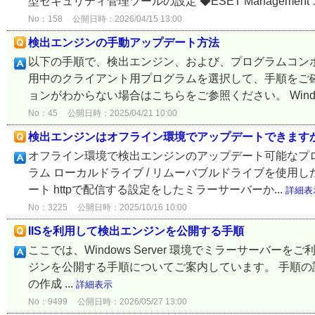
型セキュリティ管理ツールの設定 ◆ESET Management エ
No：158
公開日時：2026/04/15 13:00
検出エンジンの手動アップデート方法
以下の手順で、検出エンジン、および、プログラムコン
用中のクライアント用プログラムを選択して、手順をご確
ョンがわからない場合はこちらをご参照ください。 Windo
No：45
公開日時：2025/04/21 10:00
検出エンジンはオフライン環境でアップデートできます
オフライン環境で検出エンジンのアップデート可能なプロ
ラム ローカルドライブ / リムーバブルドライブを使用
ート httpで配信する設定をしたミラーサーバーか...
詳細表
No：3225
公開日時：2025/10/16 10:00
IISを利用して検出エンジンを公開する手順
ここでは、Windows Server 環境でミラーサーバーをご利用の場合に、
ジンを公開する手順についてご案内しています。 手順の詳
の作成 ...
詳細表示
No：9499
公開日時：2026/05/27 13:00