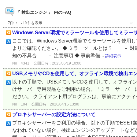
『 検出エンジン 』 内のFAQ
17件中 1 - 10 件を表示
≪
Windows Server環境でミラーツールを使用してミラ
ここでは、Windows Server環境でミラーツール
よりご確認ください。 ◆ ミラーツールとは？ － 
知の不具合 － 注意事項 ◆ 事前準備...
詳細表示
No：4341
公開日時：2025/06/19 10:00
USBメモリやCDを使用して、オフライン環境で検出エ
以下の手順で、USBメモリやCDを使用して、オフライン
けサーバー専用製品をご利用の場合、「ミラーサーバー
ださい。 クライアント用プログラムは、事前にアクティベ
No：104
公開日時：2026/04/15 13:00
プロキシサーバーの設定方法について
プロキシサーバーをご利用の場合、以下の手順でESET
なわれていない場合、検出エンジンのアップデートなどが