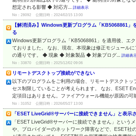
想定される影響 ◆ 対応方...
詳細表示
No：28092
公開日時：2024/02/15 13:00
【解消済み】Windows更新プログラム「KB50688
る
Windows更新プログラム「KB5068861」を適用
ておりました。 なお、現在、本現象は修正モジュールに
の通りです。 ◆ 現象 ◆ 対象製品 ◆ 対象プログ...
詳細表
No：33870
公開日時：2025/12/02 09:06
リモートデスクトップ接続ができない
以下のプログラムをご利用の場合、リモートデスクトッ
セス制限していることが考えられます。 なお、ESET Endp
定項目はありません。ファイアウォール機能が原因の可能性
No：31052
公開日時：2026/05/27 13:00
「ESET LiveGrid®サーバーに接続できません」と表示
「ESET LiveGrid®サーバーに接続できません」
や、プロバイダーのネットワーク障害などで、ESET社