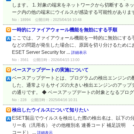
します。 1. 対象の端末をネットワークから切断する 
ーク内の他の端末にウイルスが感染する可能性があります。
No：18994
公開日時：2025/04/16 10:48
一時的にファイアウォール機能を無効にする手順
ここでは、ファイアウォール機能を一時的に無効にする
などの問題が発生した場合に、原因を切り分けるためにおこなってくだ
ESET Server Security for ...
詳細表示
No：3561
公開日時：2026/04/15 13:00
ベースアップデートの実施について
ベースアップデートとは、プログラムの検出エンジンの
した、通常よりもサイズの大きい検出エンジンのアップ
の通りです。 ◆ ベースアップデートの対象となるプログラム
No：228
公開日時：2025/04/16 10:31
検出したウイルスについて知りたい
ESET製品でウイルスを検出した際の検出名は、以下の
リー名（汎用名） その他種別名 連番コード 補足説明 ＜例1＞ 
コード） ...
詳細表示