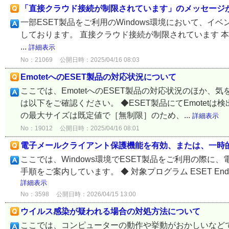
「直接クラウド接続が制限されています」のメッセージ
一部ESET製品をご利用のWindows環境において、
しております。 直接クラウド接続が制限されています 本現
...
詳細表示
No：21069
公開日時：2025/04/16 08:03
EmotetへのESET製品の対応状況について
ここでは、EmotetへのESET製品の対応状況のほか
は以下をご確認ください。 ◆ESET製品にてEmotetは
の最大サイズは既定値で［無制限］のため、...
詳細表示
No：19012
公開日時：2025/04/16 08:01
電子メールクライアント保護機能を有効、または、一時
ここでは、Windows環境でESET製品をご利用の際
手順をご案内しています。 ◆ 対象プログラム ESET Endpoint Sec
詳細表示
No：3598
公開日時：2026/04/15 13:00
ウイルス感染が疑われる場合の対処方法について
ここでは、コンピューターの動作や挙動がおかしいなど