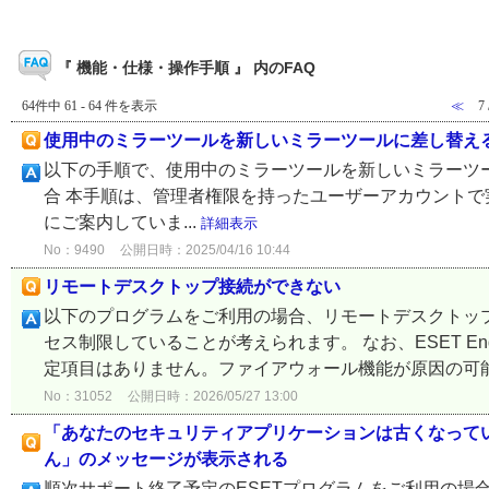
『 機能・仕様・操作手順 』 内のFAQ
64件中 61 - 64 件を表示
≪
7
使用中のミラーツールを新しいミラーツールに差し替え
以下の手順で、使用中のミラーツールを新しいミラーツールに
合 本手順は、管理者権限を持ったユーザーアカウントで実施して
にご案内していま...
詳細表示
No：9490
公開日時：2025/04/16 10:44
リモートデスクトップ接続ができない
以下のプログラムをご利用の場合、リモートデスクトッ
セス制限していることが考えられます。 なお、ESET Endp
定項目はありません。ファイアウォール機能が原因の可能性
No：31052
公開日時：2026/05/27 13:00
「あなたのセキュリティアプリケーションは古くなって
ん」のメッセージが表示される
順次サポート終了予定のESETプログラムをご利用の場合