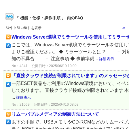
『 機能・仕様・操作手順 』 内のFAQ
64件中 51 - 60 件を表示
≪
Windows Server環境でミラーツールを使用してミラ
ここでは、Windows Server環境でミラーツール
よりご確認ください。 ◆ ミラーツールとは？ － 
知の不具合 － 注意事項 ◆ 事前準備...
詳細表示
No：4341
公開日時：2025/06/19 10:00
「直接クラウド接続が制限されています」のメッセージ
一部ESET製品をご利用のWindows環境において、
しております。 直接クラウド接続が制限されています 本現
...
詳細表示
No：21069
公開日時：2025/04/16 08:03
リムーバブルメディアの制御方法について
以下の手順で、USBメモリやCD-ROMなどのリムーバ
ラム ESET Endpoint Security ESET Endpoint アンチウイル