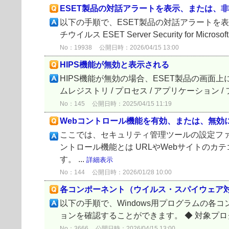
ESET製品の対話アラートを表示、または、
以下の手順で、ESET製品の対話アラートを表示、または
チウイルス ESET Server Security for Microsoft 
No：19938
公開日時：2026/04/15 13:00
HIPS機能が無効と表示される
HIPS機能が無効の場合、ESET製品の画面上
ムレジストリ / プロセス / アプリケーショ
No：145
公開日時：2025/04/15 11:19
Webコントロール機能を有効、または、無効
ここでは、セキュリティ管理ツールの設定ファ
ントロール機能とは URLやWebサイトの
す。 ...
詳細表示
No：144
公開日時：2026/01/28 10:00
各コンポーネント（ウイルス・スパイウェア
以下の手順で、Windows用プログラムの
ョンを確認することができます。 ◆ 対象プログラム ESET
No：3666
公開日時：2026/04/15 13:00