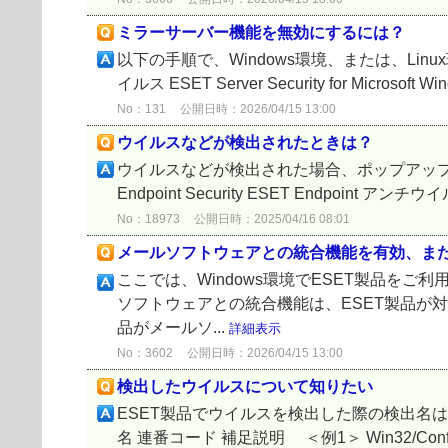
ミラーサーバー機能を無効にするには？
以下の手順で、Windows環境、または、Linux環境
イルス ESET Server Security for Microsoft W
No：131
公開日時：2026/04/15 13:00
ウイルスなどが検出されたときは？
ウイルスなどが検出された場合、ポップアップ
Endpoint Security ESET Endpoint アンチウイルス 
No：18973
公開日時：2025/04/16 08:01
メールソフトウェアとの統合機能を有効、ま
ここでは、Windows環境でESET製品を
ソフトウェアとの統合機能は、ESET製品が
品がメールソ...
詳細表示
No：3602
公開日時：2026/04/15 13:00
検出したウイルスについて知りたい
ESET製品でウイルスを検出した際の検出名
名 連番コード 補足説明 ＜例1＞ Win32/Conf