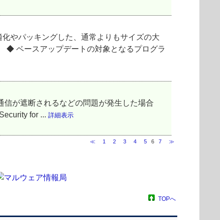
適化やパッキングした、通常よりもサイズの大
 ◆ ベースアップデートの対象となるプログラ
通信が遮断されるなどの問題が発生した場合
ty for ...
詳細表示
≪
1
2
3
4
5
6
7
≫
TOPへ