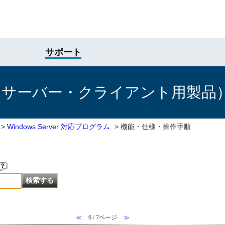
サポート
けサーバー・クライアント用製品
>
Windows Server 対応プログラム
>
機能・仕様・操作手順
≪
6 / 7ページ
≫