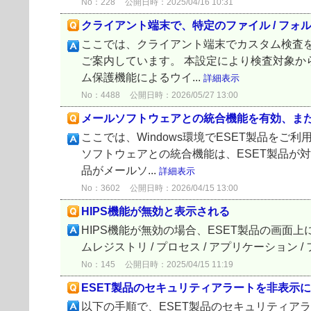
No：228
公開日時：2025/04/16 10:31
クライアント端末で、特定のファイル / フ
ここでは、クライアント端末でカスタム検査を
ご案内しています。 本設定により検査対象か
ム保護機能によるウイ...
詳細表示
No：4488
公開日時：2026/05/27 13:00
メールソフトウェアとの統合機能を有効、ま
ここでは、Windows環境でESET製品を
ソフトウェアとの統合機能は、ESET製品が
品がメールソ...
詳細表示
No：3602
公開日時：2026/04/15 13:00
HIPS機能が無効と表示される
HIPS機能が無効の場合、ESET製品の画面上
ムレジストリ / プロセス / アプリケーショ
No：145
公開日時：2025/04/15 11:19
ESET製品のセキュリティアラートを非表示
以下の手順で、ESET製品のセキュリティア