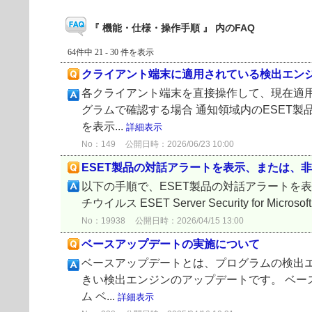
『 機能・仕様・操作手順 』 内のFAQ
64件中 21 - 30 件を表示
クライアント端末に適用されている検出エン
各クライアント端末を直接操作して、現在適用
グラムで確認する場合 通知領域内のESET
を表示...
詳細表示
No：149
公開日時：2026/06/23 10:00
ESET製品の対話アラートを表示、または、
以下の手順で、ESET製品の対話アラートを表示、または
チウイルス ESET Server Security for Microsoft 
No：19938
公開日時：2026/04/15 13:00
ベースアップデートの実施について
ベースアップデートとは、プログラムの検出
きい検出エンジンのアップデートです。 ベー
ム ベ...
詳細表示