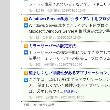
ラートが表示されている」などで、セキュリティアラ
No：11630
公開日時：2026/04/15 13:00
Windows Server環境にクライアント
Windows Server環境にクライアント用プログ
Microsoft Windows Server ■ 推奨
No：32
公開日時：2026/05/27 13:00
ミラーサーバーの設定方法
ミラーサーバーの構築手順についてご案内してい
築手順 I. ミラーサーバーの構築 1）プロ
No：103
公開日時：2026/07/16 10:00
望ましくない可能性があるアプリケーション
ここでは、ESETが検出するアプリケーショ
ん。 望ましくない可能性があるアプリケーシ
は、必ずしもウイ...
詳細表示
No：3473
公開日時：2025/08/01 10:00
64件中 21 - 30 件を表示